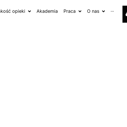
akość opieki
Akademia
Praca
O nas
···