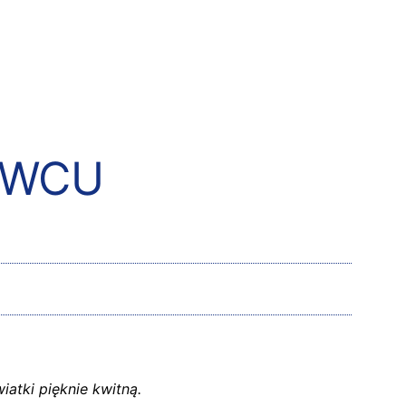
RWCU
iatki pięknie kwitną.