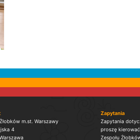
t
Zapytania
 Żłobków m.st. Warszawy
Zapytania dotyc
ijska 4
proszę kierować 
 Warszawa
Zespołu Żłobków