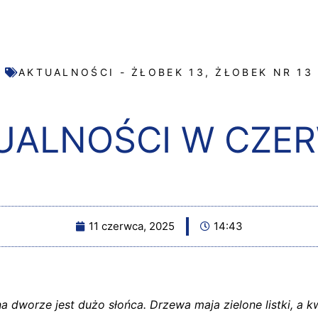
AKTUALNOŚCI - ŻŁOBEK 13
,
ŻŁOBEK NR 13
UALNOŚCI W CZE
11 czerwca, 2025
14:43
na dworze jest dużo słońca. Drzewa maja zielone listki, a kw