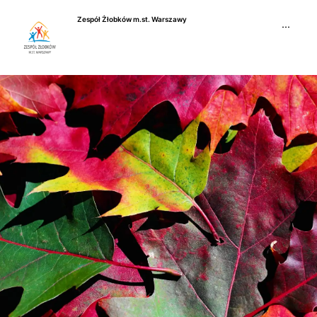
Przejdź
Zespół Żłobków m.st. Warszawy
do
···
treści