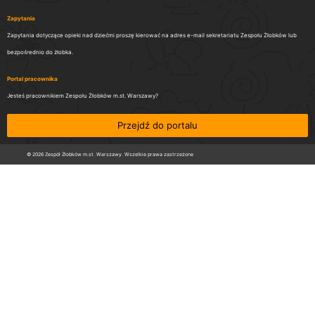
Zapytania
Zapytania dotyczące opieki nad dziećmi proszę kierować na adres e-mail sekretariatu Zespołu Żłobków lub
bezpośrednio do żłobka.
Portal pracownika
Jesteś pracownikiem Zespołu Żłobków m.st. Warszawy?
Przejdź do portalu
© 2026 Zespół Żłobków m.st. Warszawy. Wszelkie prawa zastrzeżone