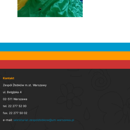
Kontakt
Zespół Żłobków m.st. Warszawy
ul. Belgijska 4
02-511 Warszawa
tel. 22 277 52 00
fax. 22 277 50 02
e-mail:
sekretariat.zespolzlobkow@um.warszawa.pl