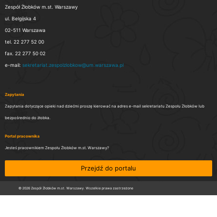
Zespół Żłobków m.st. Warszawy
ul. Belgijska 4
02-511 Warszawa
tel. 22 277 52 00
fax. 22 277 50 02
e-mail:
sekretariat.zespolzlobkow@um.warszawa.pl
Zapytania
Zapytania dotyczące opieki nad dziećmi proszę kierować na adres e-mail sekretariatu Zespołu Żłobków lub
bezpośrednio do żłobka.
Portal pracownika
Jesteś pracownikiem Zespołu Żłobków m.st. Warszawy?
Przejdź do portalu
© 2026 Zespół Żłobków m.st. Warszawy. Wszelkie prawa zastrzeżone