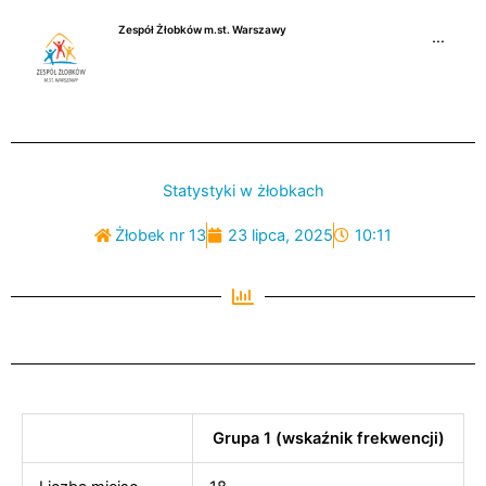
Przejdź
Zespół Żłobków m.st. Warszawy
do
···
treści
Statystyki w żłobkach
Żłobek nr 13
23 lipca, 2025
10:11
Grupa 1 (wskaźnik frekwencji)