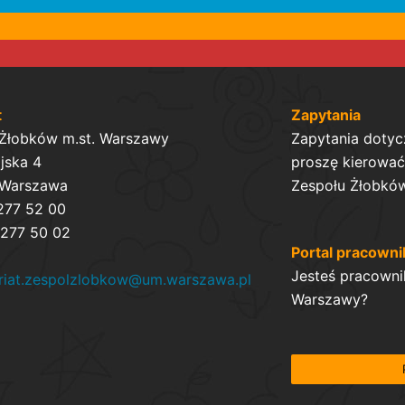
t
Zapytania
 Żłobków m.st. Warszawy
Zapytania dotyc
ijska 4
proszę kierować 
 Warszawa
Zespołu Żłobków
 277 52 00
 277 50 02
Portal pracowni
Jesteś pracowni
ariat.zespolzlobkow@um.warszawa.pl
Warszawy?