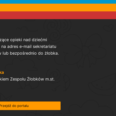
zące opieki nad dziećmi
na adres e-mail sekretariatu
 lub bezpośrednio do żłobka.
ka
kiem Zespołu Żłobków m.st.
Przejdź do portalu