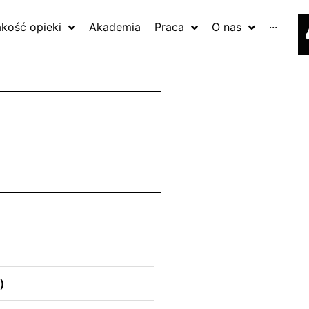
akość opieki
Akademia
Praca
O nas
···
)