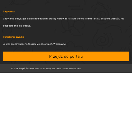
Zapytania
Zapytania dotyczące opieki nad dziećmi proszę kierować na adres e-mail sekretariatu Zespołu Żłobków lub
bezpośrednio do żłobka.
Portal pracownika
Jesteś pracownikiem Zespołu Żłobków m.st. Warszawy?
Przejdź do portalu
© 2026 Zespół Żłobków m.st. Warszawy. Wszelkie prawa zastrzeżone