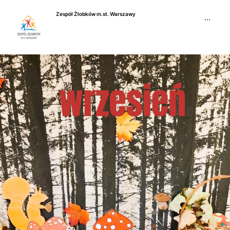
Przejdź
Zespół Żłobków m.st. Warszawy
do
···
treści