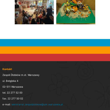
Kontakt
Zespół Żłobków m.st. Warszawy
ul. Belgijska 4
02-511 Warszawa
tel. 22 277 52 00
fax. 22 277 50 02
e-mail:
sekretariat.zespolzlobkow@um.warszawa.pl