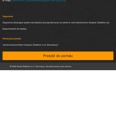
e-mail:
sekretariat.zespolzlobkow@um.warszawa.pl
Zapytania
Zapytania dotyczące opieki nad dziećmi proszę kierować na adres e-mail sekretariatu Zespołu Żłobków lub
bezpośrednio do żłobka.
Portal pracownika
Jesteś pracownikiem Zespołu Żłobków m.st. Warszawy?
Przejdź do portalu
© 2026 Zespół Żłobków m.st. Warszawy. Wszelkie prawa zastrzeżone