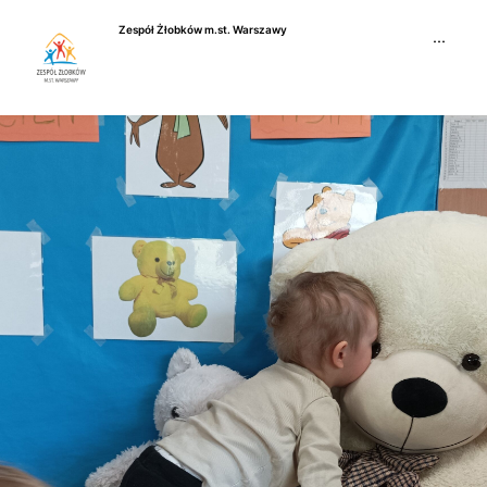
Przejdź
Zespół Żłobków m.st. Warszawy
do
···
treści