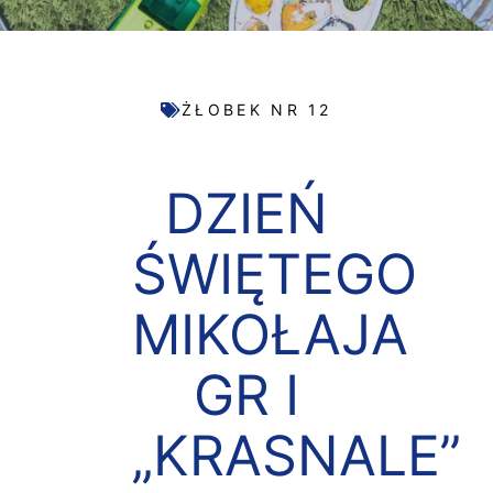
ŻŁOBEK NR 12
DZIEŃ
ŚWIĘTEGO
MIKOŁAJA
GR I
„KRASNALE”