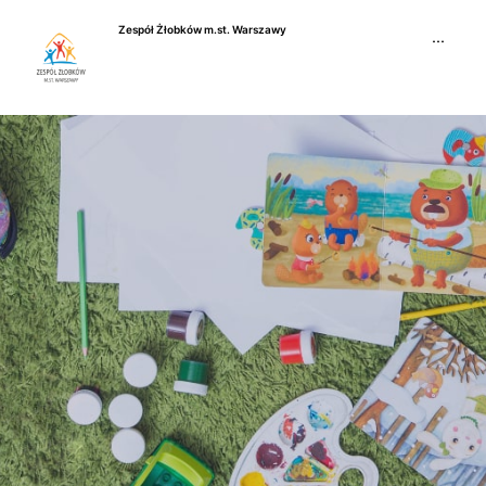
Przejdź
Zespół Żłobków m.st. Warszawy
do
···
treści