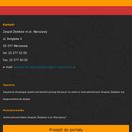
Kontakt
Zespół Żłobków m.st. Warszawy
ul. Belgijska 4
02-511 Warszawa
tel. 22 277 52 00
fax. 22 277 50 02
e-mail:
sekretariat.zespolzlobkow@um.warszawa.pl
Zapytania
Zapytania dotyczące opieki nad dziećmi proszę kierować na adres e-mail sekretariatu Zespołu Żłobków lub
bezpośrednio do żłobka.
Portal pracownika
Jesteś pracownikiem Zespołu Żłobków m.st. Warszawy?
Przejdź do portalu