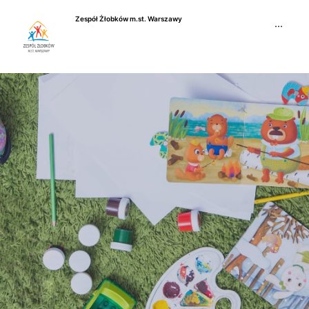
Przejdź
Zespół Żłobków m.st. Warszawy
do
···
treści