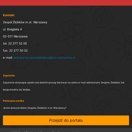
Kontakt
Zespół Żłobków m.st. Warszawy
ul. Belgijska 4
02-511 Warszawa
tel. 22 277 52 00
fax. 22 277 50 02
e-mail:
sekretariat.zespolzlobkow@um.warszawa.pl
Zapytania
Zapytania dotyczące opieki nad dziećmi proszę kierować na adres e-mail sekretariatu Zespołu Żłobków lub
bezpośrednio do żłobka.
Portal pracownika
Jesteś pracownikiem Zespołu Żłobków m.st. Warszawy?
Przejdź do portalu