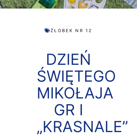
ŻŁOBEK NR 12
DZIEŃ
ŚWIĘTEGO
MIKOŁAJA
GR I
„KRASNALE”