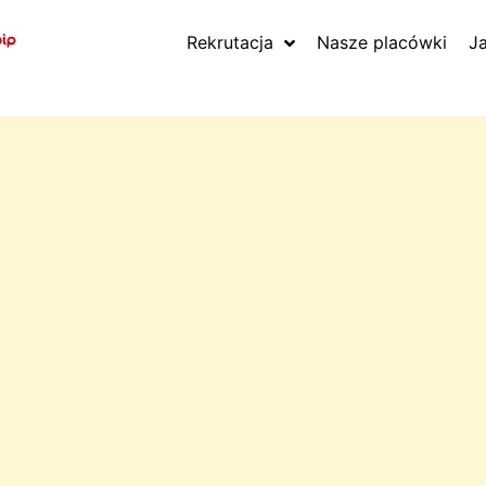
Rekrutacja
Nasze placówki
J