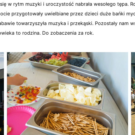
się w rytm muzyki i uroczystość nabrała wesołego tępa. R
cie przygotowały uwielbiane przez dzieci duże bańki myd
abawie towarzyszyła muzyka i przekąski. Pozostały nam ws
owieka to rodzina. Do zobaczenia za rok.