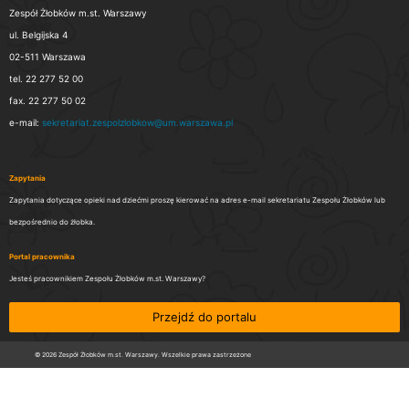
Zespół Żłobków m.st. Warszawy
ul. Belgijska 4
02-511 Warszawa
tel. 22 277 52 00
fax. 22 277 50 02
e-mail:
sekretariat.zespolzlobkow@um.warszawa.pl
Zapytania
Zapytania dotyczące opieki nad dziećmi proszę kierować na adres e-mail sekretariatu Zespołu Żłobków lub
bezpośrednio do żłobka.
Portal pracownika
Jesteś pracownikiem Zespołu Żłobków m.st. Warszawy?
Przejdź do portalu
© 2026 Zespół Żłobków m.st. Warszawy. Wszelkie prawa zastrzeżone