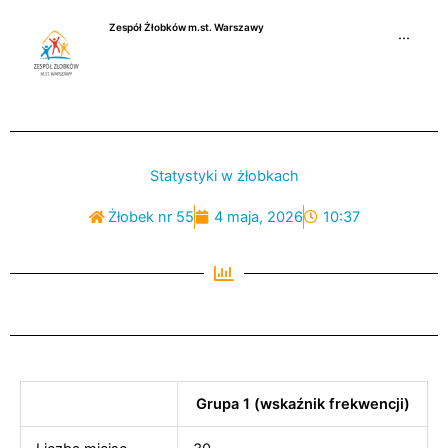
Przejdź
Zespół Żłobków m.st. Warszawy
do
···
treści
Statystyki w żłobkach
Żłobek nr 55
4 maja, 2026
10:37
Grupa 1 (wskaźnik frekwencji)