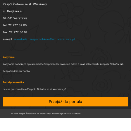
Zespół Żłobków m.st. Warszawy
ul. Belgijska 4
02-511 Warszawa
tel. 22 277 52 00
fax. 22 277 50 02
e-mail:
sekretariat.zespolzlobkow@um.warszawa.pl
Zapytania
Zapytania dotyczące opieki nad dziećmi proszę kierować na adres e-mail sekretariatu Zespołu Żłobków lub
bezpośrednio do żłobka.
Portal pracownika
Jesteś pracownikiem Zespołu Żłobków m.st. Warszawy?
Przejdź do portalu
© 2026 Zespół Żłobków m.st. Warszawy. Wszelkie prawa zastrzeżone