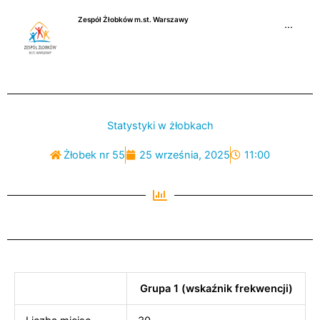
Przejdź
Zespół Żłobków m.st. Warszawy
do
···
treści
Statystyki w żłobkach
Żłobek nr 55
25 września, 2025
11:00
Grupa 1 (wskaźnik frekwencji)