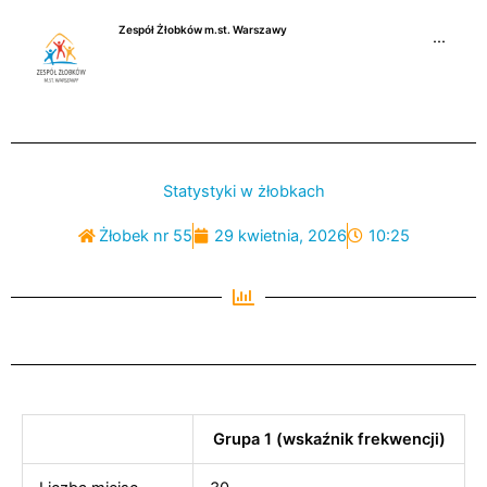
Przejdź
Zespół Żłobków m.st. Warszawy
do
···
treści
Statystyki w żłobkach
Żłobek nr 55
29 kwietnia, 2026
10:25
Grupa 1 (wskaźnik frekwencji)