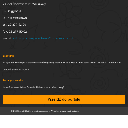
Zespół Żłobków m.st. Warszawy
ul. Belgijska 4
02-511 Warszawa
tel. 22 277 52 00
fax. 22 277 50 02
e-mail:
sekretariat.zespolzlobkow@um.warszawa.pl
Zapytania
Zapytania dotyczące opieki nad dziećmi proszę kierować na adres e-mail sekretariatu Zespołu Żłobków lub
bezpośrednio do żłobka.
Portal pracownika
Jesteś pracownikiem Zespołu Żłobków m.st. Warszawy?
Przejdź do portalu
© 2026 Zespół Żłobków m.st. Warszawy. Wszelkie prawa zastrzeżone