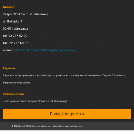
Kontakt
Zespół Żłobków m.st. Warszawy
ul. Belgijska 4
02-511 Warszawa
tel. 22 277 52 00
fax. 22 277 50 02
e-mail:
sekretariat.zespolzlobkow@um.warszawa.pl
Zapytania
Zapytania dotyczące opieki nad dziećmi proszę kierować na adres e-mail sekretariatu Zespołu Żłobków lub
bezpośrednio do żłobka.
Portal pracownika
Jesteś pracownikiem Zespołu Żłobków m.st. Warszawy?
Przejdź do portalu
© 2026 Zespół Żłobków m.st. Warszawy. Wszelkie prawa zastrzeżone