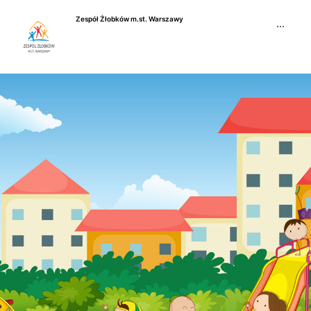
Przejdź
Zespół Żłobków m.st. Warszawy
do
···
treści