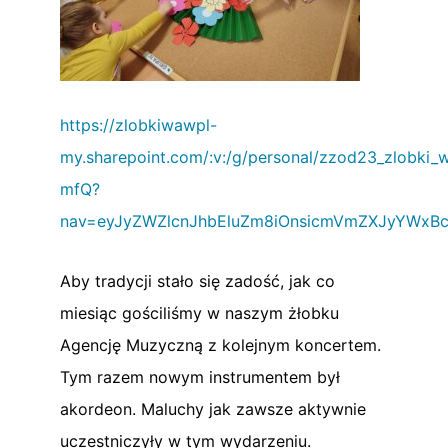
https://zlobkiwawpl-
my.sharepoint.com/:v:/g/personal/zzod23_zlob
mfQ?
nav=eyJyZWZlcnJhbEluZm8iOnsicmVmZXJyYWxBc
Aby tradycji stało się zadość, jak co
miesiąc gościliśmy w naszym żłobku
Agencję Muzyczną z kolejnym koncertem.
Tym razem nowym instrumentem był
akordeon. Maluchy jak zawsze aktywnie
uczestniczyły w tym wydarzeniu.