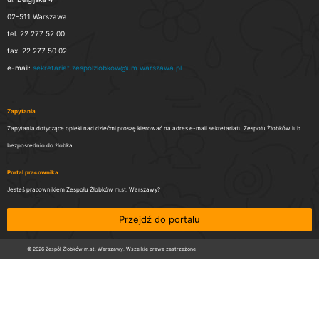
02-511 Warszawa
tel. 22 277 52 00
fax. 22 277 50 02
e-mail:
sekretariat.zespolzlobkow@um.warszawa.pl
Zapytania
Zapytania dotyczące opieki nad dziećmi proszę kierować na adres e-mail sekretariatu Zespołu Żłobków lub
bezpośrednio do żłobka.
Portal pracownika
Jesteś pracownikiem Zespołu Żłobków m.st. Warszawy?
Przejdź do portalu
© 2026 Zespół Żłobków m.st. Warszawy. Wszelkie prawa zastrzeżone