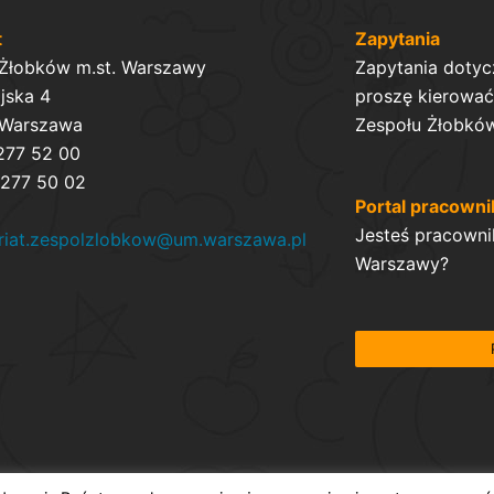
t
Zapytania
 Żłobków m.st. Warszawy
Zapytania dotyc
ijska 4
proszę kierować 
 Warszawa
Zespołu Żłobków
 277 52 00
 277 50 02
Portal pracowni
Jesteś pracowni
ariat.zespolzlobkow@um.warszawa.pl
Warszawy?