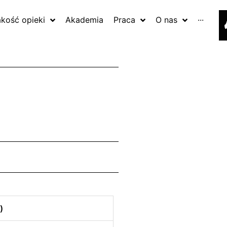
akość opieki
Akademia
Praca
O nas
···
)