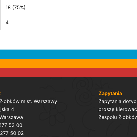
18 (75%)
4
t
Zapytania
 Żłobków m.st. Warszawy
Zapytania dotyc
ijska 4
proszę kierować 
 Warszawa
Zespołu Żłobków
 277 52 00
 277 50 02