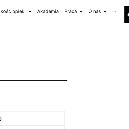
akość opieki
Akademia
Praca
O nas
···
)