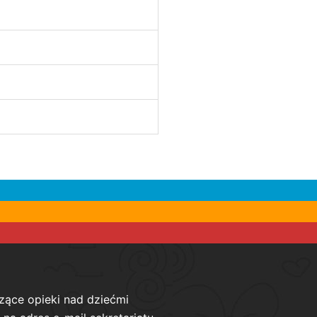
zące opieki nad dziećmi