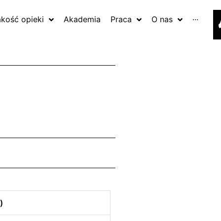
akość opieki
Akademia
Praca
O nas
···
)