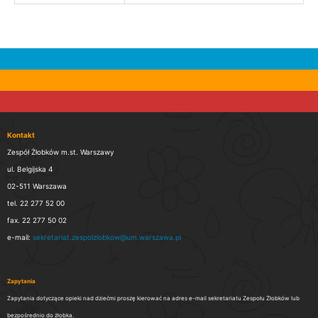
Kontakt
Zespół Żłobków m.st. Warszawy
ul. Belgijska 4
02-511 Warszawa
tel. 22 277 52 00
fax. 22 277 50 02
e-mail:
sekretariat.zespolzlobkow@um.warszawa.pl
Zapytania
Zapytania dotyczące opieki nad dziećmi proszę kierować na adres e-mail sekretariatu Zespołu Żłobków lub
bezpośrednio do żłobka.