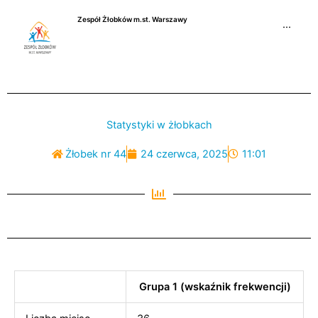
Przejdź
Zespół Żłobków m.st. Warszawy
do
···
treści
Statystyki w żłobkach
Żłobek nr 44
24 czerwca, 2025
11:01
Grupa 1 (wskaźnik frekwencji)