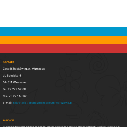
Kontakt
Zespół Żłobków m.st. Warszawy
ul. Belgijska 4
02-511 Warszawa
tel. 22 277 52 00
fax. 22 277 50 02
e-mail:
sekretariat.zespolzlobkow@um.warszawa.pl
Zapytania
Zapytania dotyczące opieki nad dziećmi proszę kierować na adres e-mail sekretariatu Zespołu Żłobków lub