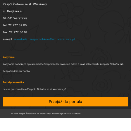
Zespół Żłobków m.st. Warszawy
ul. Belgijska 4
02-511 Warszawa
tel. 22 277 52 00
fax. 22 277 50 02
e-mail:
sekretariat.zespolzlobkow@um.warszawa.pl
Zapytania
Zapytania dotyczące opieki nad dziećmi proszę kierować na adres e-mail sekretariatu Zespołu Żłobków lub
bezpośrednio do żłobka.
Portal pracownika
Jesteś pracownikiem Zespołu Żłobków m.st. Warszawy?
Przejdź do portalu
© 2026 Zespół Żłobków m.st. Warszawy. Wszelkie prawa zastrzeżone