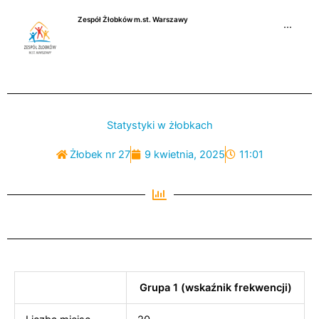
Przejdź
Zespół Żłobków m.st. Warszawy
do
···
treści
Statystyki w żłobkach
Żłobek nr 27
9 kwietnia, 2025
11:01
Grupa 1 (wskaźnik frekwencji)