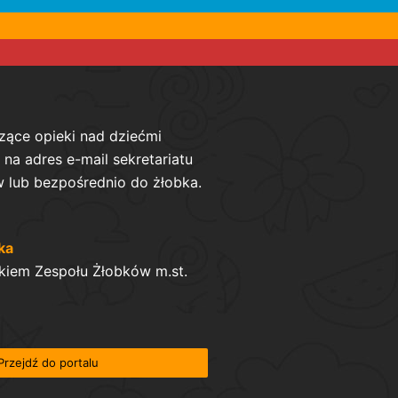
zące opieki nad dziećmi
na adres e-mail sekretariatu
 lub bezpośrednio do żłobka.
ka
kiem Zespołu Żłobków m.st.
Przejdź do portalu