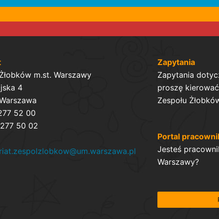
t
Zapytania
 Żłobków m.st. Warszawy
Zapytania dotyc
ijska 4
proszę kierować 
 Warszawa
Zespołu Żłobków
 277 52 00
 277 50 02
Portal pracowni
Jesteś pracowni
ariat.zespolzlobkow@um.warszawa.pl
Warszawy?