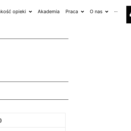
akość opieki
Akademia
Praca
O nas
···
)