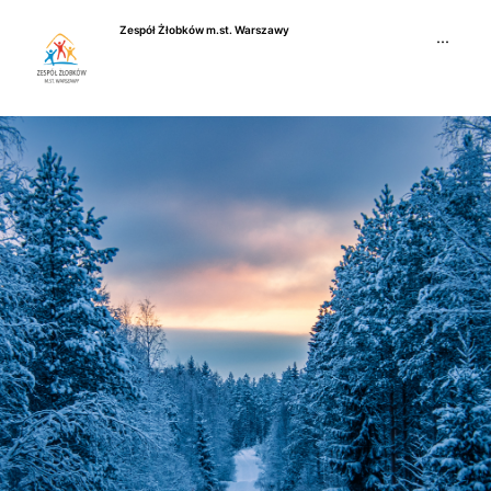
Przejdź
Zespół Żłobków m.st. Warszawy
do
···
treści