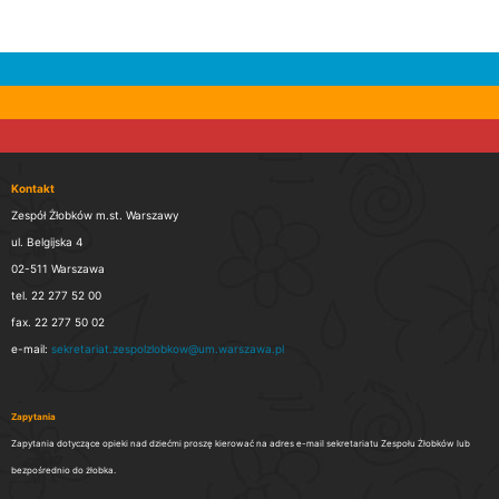
Kontakt
Zespół Żłobków m.st. Warszawy
ul. Belgijska 4
02-511 Warszawa
tel. 22 277 52 00
fax. 22 277 50 02
e-mail:
sekretariat.zespolzlobkow@um.warszawa.pl
Zapytania
Zapytania dotyczące opieki nad dziećmi proszę kierować na adres e-mail sekretariatu Zespołu Żłobków lub
bezpośrednio do żłobka.