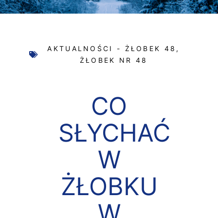
AKTUALNOŚCI - ŻŁOBEK 48
,
ŻŁOBEK NR 48
CO
SŁYCHAĆ
W
ŻŁOBKU
W