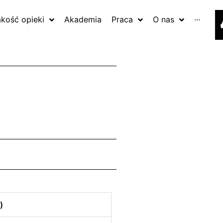
akość opieki
Akademia
Praca
O nas
···
)