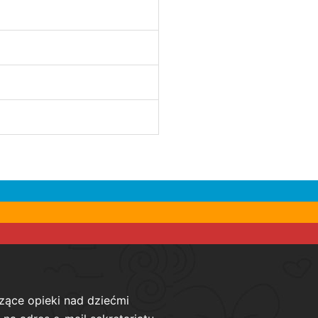
zące opieki nad dziećmi