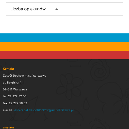
Liczba opiekunów
4
Kontakt
Zespół Żłobków m.st. Warszawy
ul. Belgijska 4
02-511 Warszawa
tel. 22 277 52 00
fax. 22 277 50 02
e-mail:
sekretariat.zespolzlobkow@um.warszawa.pl
Zapytania