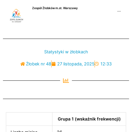
Przejdź
Zespół Żłobków m.st. Warszawy
do
···
treści
Statystyki w żłobkach
Żłobek nr 48
27 listopada, 2025
12:33
Grupa 1 (wskaźnik frekwencji)