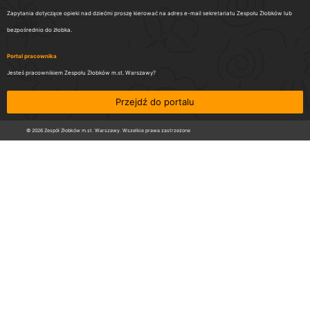
Zapytania dotyczące opieki nad dziećmi proszę kierować na adres e-mail sekretariatu Zespołu Żłobków lub
bezpośrednio do żłobka.
Portal pracownika
Jesteś pracownikiem Zespołu Żłobków m.st. Warszawy?
Przejdź do portalu
© 2026 Zespół Żłobków m.st. Warszawy. Wszelkie prawa zastrzeżone