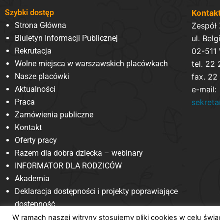
Szybki dostęp
Kontak
Strona Główna
Zespół
Biuletyn Informacji Publicznej
ul. Belg
Rekrutacja
02-511
Wolne miejsca w warszawskich placówkach
tel. 22
Nasze placówki
fax. 22
Aktualności
e-mail:
Praca
sekret
Zamówienia publiczne
Kontakt
Oferty pracy
Razem dla dobra dziecka – webinary
INFORMATOR DLA RODZICÓW
Akademia
Deklaracja dostępności i projekty poprawiające
dostępność
W ramach naszej witryny stosujemy pliki cookies w celu św