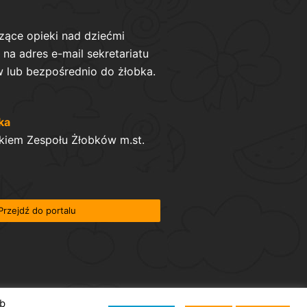
zące opieki nad dziećmi
na adres e-mail sekretariatu
 lub bezpośrednio do żłobka.
ka
kiem Zespołu Żłobków m.st.
Przejdź do portalu
ób