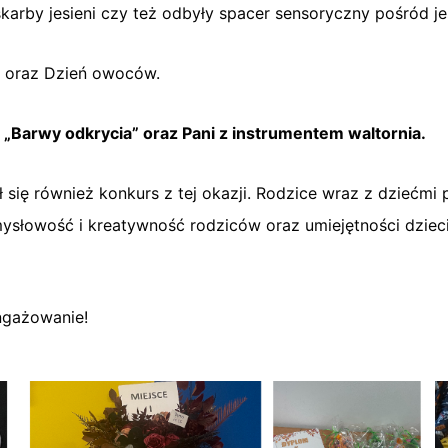
skarby jesieni czy też odbyły spacer sensoryczny pośród j
a oraz Dzień owoców.
m „Barwy odkrycia” oraz Pani z instrumentem waltornia.
się również konkurs z tej okazji. Rodzice wraz z dziećmi 
omysłowość i kreatywność rodziców oraz umiejętności dziec
ngażowanie!