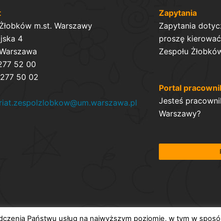
t
Zapytania
 Żłobków m.st. Warszawy
Zapytania dotyc
ijska 4
proszę kierować 
 Warszawa
Zespołu Żłobków
 277 52 00
 277 50 02
Portal pracowni
Jesteś pracowni
ariat.zespolzlobkow@um.warszawa.pl
Warszawy?
iadczenia Państwu usług na najwyższym poziomie, w tym w spos