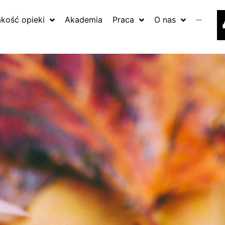
akość opieki
Akademia
Praca
O nas
···