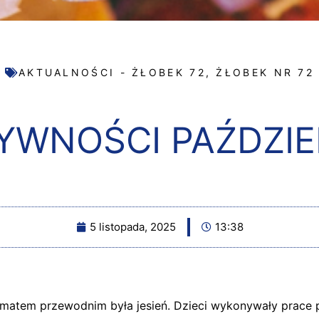
AKTUALNOŚCI - ŻŁOBEK 72
,
ŻŁOBEK NR 72
YWNOŚCI PAŹDZIE
5 listopada, 2025
13:38
tematem przewodnim była jesień. Dzieci wykonywały prace 