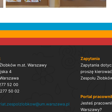
t
Zapytania
 Żłobków m.st. Warszawy
Zapytania dotyc
ijska 4
proszę kierować 
 Warszawa
Zespołu Żłobków
 277 52 00
 277 50 02
Portal pracowni
Jesteś pracowni
ariat.zespolzlobkow@um.warszawa.pl
Warszawy?