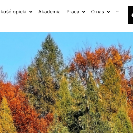
akość opieki
Akademia
Praca
O nas
···