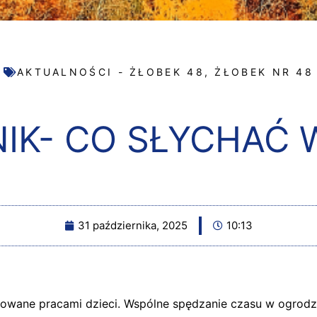
AKTUALNOŚCI - ŻŁOBEK 48
,
ŻŁOBEK NR 48
NIK- CO SŁYCHAĆ 
31 października, 2025
10:13
rowane pracami dzieci. Wspólne spędzanie czasu w ogrodzi