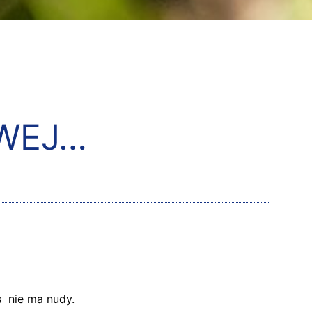
OWEJ…
s nie ma nudy.