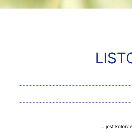
LIST
… jest koloro