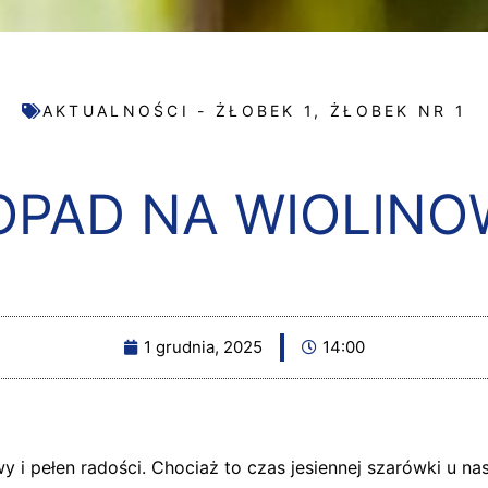
AKTUALNOŚCI - ŻŁOBEK 1
,
ŻŁOBEK NR 1
OPAD NA WIOLIN
1 grudnia, 2025
14:00
wy i pełen radości. Chociaż to czas jesiennej szarówki u na