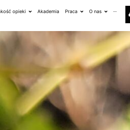
akość opieki
Akademia
Praca
O nas
···