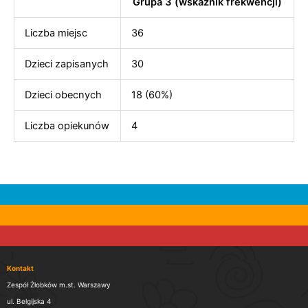
Grupa 3 (wskaźnik frekwencji)
Liczba miejsc
36
Dzieci zapisanych
30
Dzieci obecnych
18 (60%)
Liczba opiekunów
4
Kontakt
Zespół Żłobków m.st. Warszawy
ul. Belgijska 4