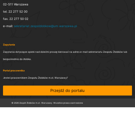
02-511 Warszawa
tel. 22 277 52 00
fax. 22 277 50 02
e-mail:
sekretariat.zespolzlobkow@um.warszawa.pl
Zapytania
Zapytania dotyczące opieki nad dziećmi proszę kierować na adres e-mail sekretariatu Zespołu Żłobków lub
bezpośrednio do żłobka.
Portal pracownika
Jesteś pracownikiem Zespołu Żłobków m.st. Warszawy?
Przejdź do portalu
© 2026 Zespół Żłobków m.st. Warszawy. Wszelkie prawa zastrzeżone