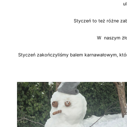
u
Styczeń to też różne za
W naszym żłob
Styczeń zakończyliśmy balem karnawałowym, któr