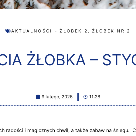
AKTUALNOŚCI - ŻŁOBEK 2
,
ŻŁOBEK NR 2
CIA ŻŁOBKA – ST
9 lutego, 2026
11:28
 radości i magicznych chwil, a także zabaw na śniegu. C