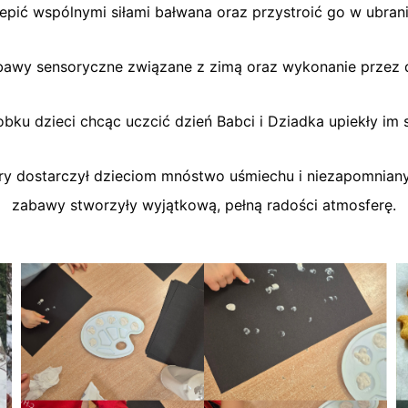
lepić wspólnymi siłami bałwana oraz przystroić go w ubrani
bawy sensoryczne związane z zimą oraz wykonanie przez d
ku dzieci chcąc uczcić dzień Babci i Dziadka upiekły im s
y dostarczył dzieciom mnóstwo uśmiechu i niezapomniany
zabawy stworzyły wyjątkową, pełną radości atmosferę.