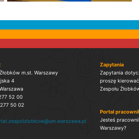
t
Zapytania
 Żłobków m.st. Warszawy
Zapytania dotyc
ijska 4
proszę kierować 
 Warszawa
Zespołu Żłobków
 277 52 00
 277 50 02
Portal pracowni
Jesteś pracowni
ariat.zespolzlobkow@um.warszawa.pl
Warszawy?