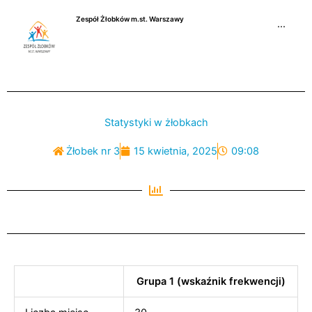
Przejdź
Zespół Żłobków m.st. Warszawy
do
···
treści
Statystyki w żłobkach
Żłobek nr 3
15 kwietnia, 2025
09:08
Grupa 1 (wskaźnik frekwencji)