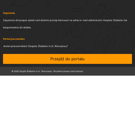
Zapytania
Zapytania dotyczące opieki nad dziećmi proszę kierować na adres e-mail sekretariatu Zespołu Żłobków lub
bezpośrednio do żłobka.
Portal pracownika
Jesteś pracownikiem Zespołu Żłobków m.st. Warszawy?
Przejdź do portalu
© 2026 Zespół Żłobków m.st. Warszawy. Wszelkie prawa zastrzeżone