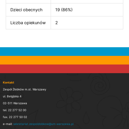
Dzieci obecnych
19 (86%)
Liczba opiekunów
2
Kontakt
Zespół Żłobków m.st. Warszawy
ul. Belgijska 4
02-511 Warszawa
tel. 22 277 52 00
fax. 22 277 50 02
e-mail:
sekretariat.zespolzlobkow@um.warszawa.pl