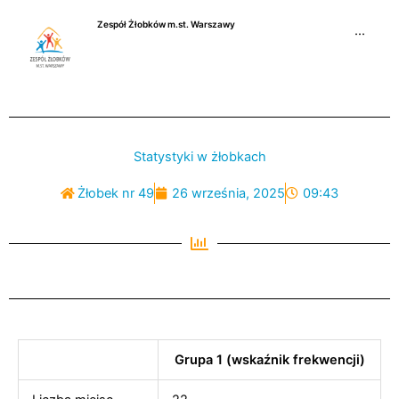
Przejdź
Zespół Żłobków m.st. Warszawy
do
···
treści
Statystyki w żłobkach
Żłobek nr 49
26 września, 2025
09:43
Grupa 1 (wskaźnik frekwencji)