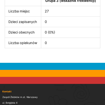
Grupa 3 (wskaźnik frekwencji)
Liczba miejsc
27
Dzieci zapisanych
0
Dzieci obecnych
0 (0%)
Liczba opiekunów
0
Kontakt
Zespół Żłobków m.st. Warszawy
ul. Belgijska 4