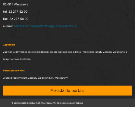
02-511 Warszawa
tel. 22 277 52 00
fax. 22 277 50 02
e-mail:
sekretariat.zespolzlobkow@um.warszawa.pl
Zapytania
Zapytania dotyczące opieki nad dziećmi proszę kierować na adres e-mail sekretariatu Zespołu Żłobków lub
bezpośrednio do żłobka.
Portal pracownika
Jesteś pracownikiem Zespołu Żłobków m.st. Warszawy?
Przejdź do portalu
© 2026 Zespół Żłobków m.st. Warszawy. Wszelkie prawa zastrzeżone