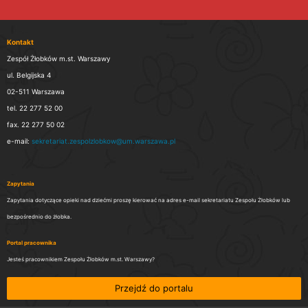
Kontakt
Zespół Żłobków m.st. Warszawy
ul. Belgijska 4
02-511 Warszawa
tel. 22 277 52 00
fax. 22 277 50 02
e-mail:
sekretariat.zespolzlobkow@um.warszawa.pl
Zapytania
Zapytania dotyczące opieki nad dziećmi proszę kierować na adres e-mail sekretariatu Zespołu Żłobków lub
bezpośrednio do żłobka.
Portal pracownika
Jesteś pracownikiem Zespołu Żłobków m.st. Warszawy?
Przejdź do portalu