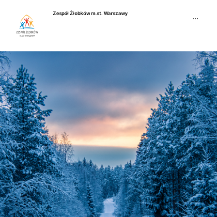
Przejdź
Zespół Żłobków m.st. Warszawy
do
···
treści