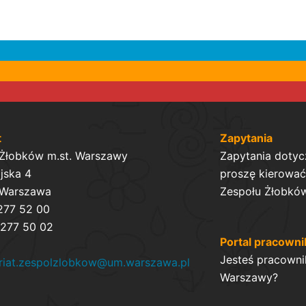
t
Zapytania
 Żłobków m.st. Warszawy
Zapytania dotyc
ijska 4
proszę kierować 
 Warszawa
Zespołu Żłobków
 277 52 00
 277 50 02
Portal pracowni
Jesteś pracowni
ariat.zespolzlobkow@um.warszawa.pl
Warszawy?