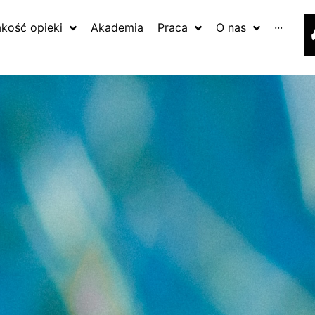
akość opieki
Akademia
Praca
O nas
···