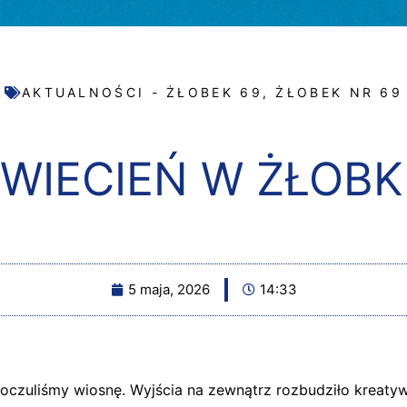
AKTUALNOŚCI - ŻŁOBEK 69
,
ŻŁOBEK NR 69
WIECIEŃ W ŻŁOB
5 maja, 2026
14:33
oczuliśmy wiosnę. Wyjścia na zewnątrz rozbudziło kreaty