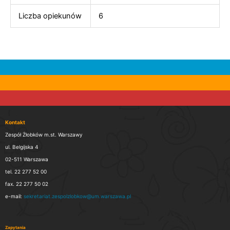
Liczba opiekunów
6
Kontakt
Zespół Żłobków m.st. Warszawy
ul. Belgijska 4
02-511 Warszawa
tel. 22 277 52 00
fax. 22 277 50 02
e-mail:
sekretariat.zespolzlobkow@um.warszawa.pl
Zapytania