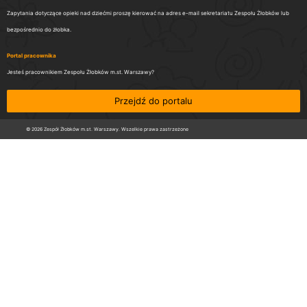
Zapytania dotyczące opieki nad dziećmi proszę kierować na adres e-mail sekretariatu Zespołu Żłobków lub
bezpośrednio do żłobka.
Portal pracownika
Jesteś pracownikiem Zespołu Żłobków m.st. Warszawy?
Przejdź do portalu
© 2026 Zespół Żłobków m.st. Warszawy. Wszelkie prawa zastrzeżone