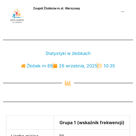
Przejdź
Zespół Żłobków m.st. Warszawy
do
···
treści
Statystyki w żłobkach
Żłobek nr 69
26 września, 2025
10:35
Grupa 1 (wskaźnik frekwencji)