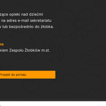
zące opieki nad dziećmi
na adres e-mail sekretariatu
 lub bezpośrednio do żłobka.
ka
kiem Zespołu Żłobków m.st.
Przejdź do portalu