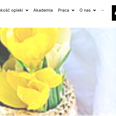
akość opieki
Akademia
Praca
O nas
···