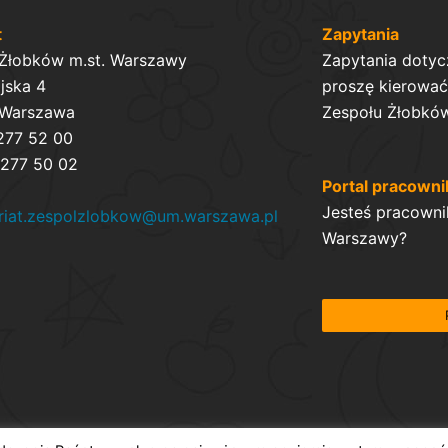
t
Zapytania
 Żłobków m.st. Warszawy
Zapytania dotyc
ijska 4
proszę kierować 
 Warszawa
Zespołu Żłobków
 277 52 00
 277 50 02
Portal pracowni
Jesteś pracowni
ariat.zespolzlobkow@um.warszawa.pl
Warszawy?