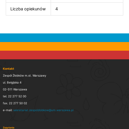
Liczba opiekunów
4
Kontakt
Zespół Żłobków m.st. Warszawy
ul. Belgijska 4
02-511 Warszawa
tel. 22 277 52 00
fax. 22 277 50 02
e-mail:
sekretariat.zespolzlobkow@um.warszawa.pl
Zapytania