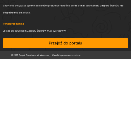
Zapytania dotyczące opieki nad dziećmi proszę kierować na adres e-mail sekretariatu Zespołu Żłobków lub
bezpośrednio do żłobka.
Portal pracownika
Jesteś pracownikiem Zespołu Żłobków m.st. Warszawy?
Przejdź do portalu
© 2026 Zespół Żłobków m.st. Warszawy. Wszelkie prawa zastrzeżone