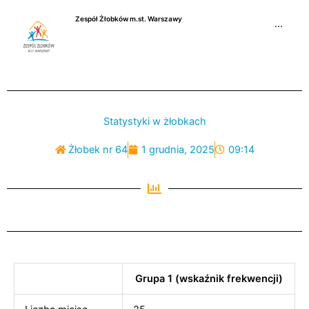
Przejdź
Zespół Żłobków m.st. Warszawy
do
···
treści
Statystyki w żłobkach
Żłobek nr 64
1 grudnia, 2025
09:14
Grupa 1 (wskaźnik frekwencji)