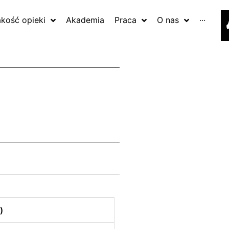
akość opieki
Akademia
Praca
O nas
···
)