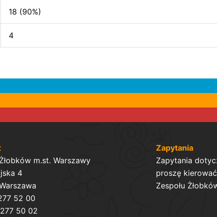
18 (90%)
4
t
Zapytania
 Żłobków m.st. Warszawy
Zapytania dotyc
ijska 4
proszę kierować 
 Warszawa
Zespołu Żłobków
 277 52 00
 277 50 02