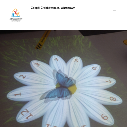
Przejdź
Zespół Żłobków m.st. Warszawy
do
···
treści