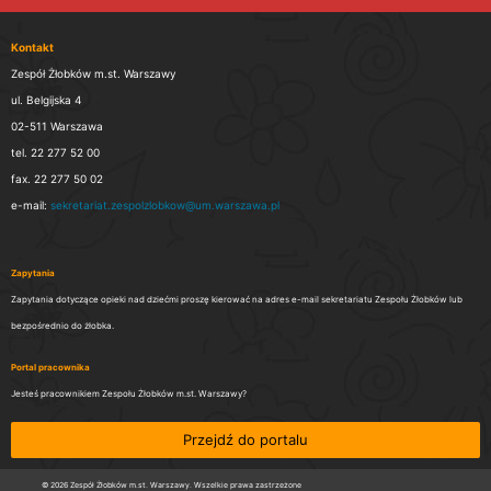
Kontakt
Zespół Żłobków m.st. Warszawy
ul. Belgijska 4
02-511 Warszawa
tel. 22 277 52 00
fax. 22 277 50 02
e-mail:
sekretariat.zespolzlobkow@um.warszawa.pl
Zapytania
Zapytania dotyczące opieki nad dziećmi proszę kierować na adres e-mail sekretariatu Zespołu Żłobków lub
bezpośrednio do żłobka.
Portal pracownika
Jesteś pracownikiem Zespołu Żłobków m.st. Warszawy?
Przejdź do portalu
© 2026 Zespół Żłobków m.st. Warszawy. Wszelkie prawa zastrzeżone