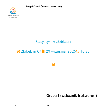
Przejdź
Zespół Żłobków m.st. Warszawy
do
···
treści
Statystyki w żłobkach
Żłobek nr 67
29 września, 2025
10:35
Grupa 1 (wskaźnik frekwencji)