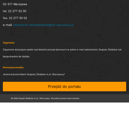
02-511 Warszawa
tel. 22 277 52 00
fax. 22 277 50 02
e-mail:
sekretariat.zespolzlobkow@um.warszawa.pl
Zapytania
Zapytania dotyczące opieki nad dziećmi proszę kierować na adres e-mail sekretariatu Zespołu Żłobków lub
bezpośrednio do żłobka.
Portal pracownika
Jesteś pracownikiem Zespołu Żłobków m.st. Warszawy?
Przejdź do portalu
© 2026 Zespół Żłobków m.st. Warszawy. Wszelkie prawa zastrzeżone