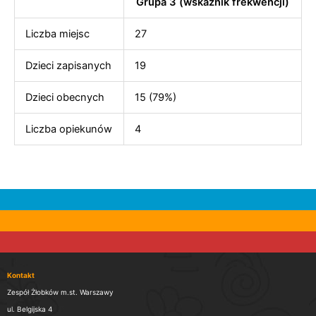
Grupa 3 (wskaźnik frekwencji)
Liczba miejsc
27
Dzieci zapisanych
19
Dzieci obecnych
15 (79%)
Liczba opiekunów
4
Kontakt
Zespół Żłobków m.st. Warszawy
ul. Belgijska 4