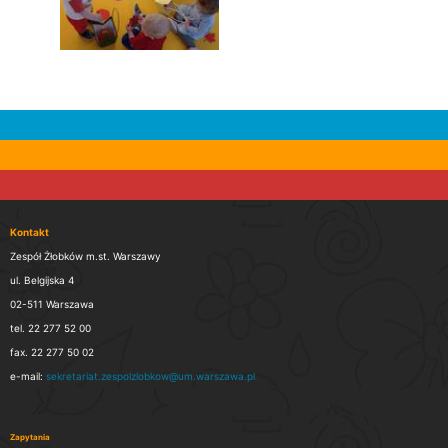
Kontakt
Zespół Żłobków m.st. Warszawy
ul. Belgijska 4
02-511 Warszawa
tel. 22 277 52 00
fax. 22 277 50 02
e-mail:
sekretariat.zespolzlobkow@um.warszawa.pl
Zapytania