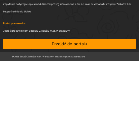
Zapytania dotyczące opieki nad dziećmi proszę kierować na adres e-mail sekretariatu Zespołu Żłobków lub
bezpośrednio do żłobka.
Portal pracownika
Jesteś pracownikiem Zespołu Żłobków m.st. Warszawy?
Przejdź do portalu
© 2026 Zespół Żłobków m.st. Warszawy. Wszelkie prawa zastrzeżone