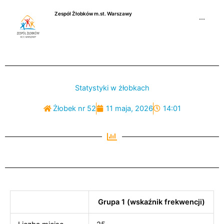
Przejdź
Zespół Żłobków m.st. Warszawy
do
···
treści
Statystyki w żłobkach
Żłobek nr 52
11 maja, 2026
14:01
Grupa 1 (wskaźnik frekwencji)