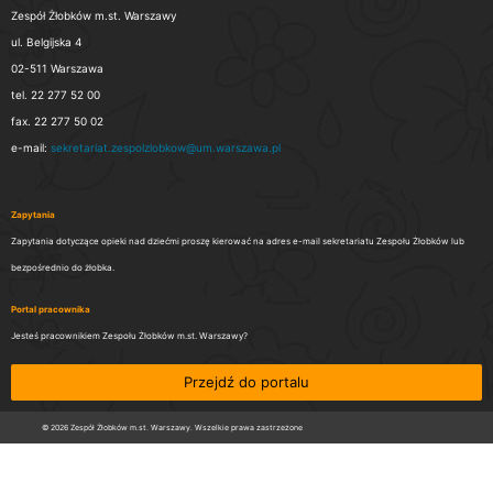
Zespół Żłobków m.st. Warszawy
ul. Belgijska 4
02-511 Warszawa
tel. 22 277 52 00
fax. 22 277 50 02
e-mail:
sekretariat.zespolzlobkow@um.warszawa.pl
Zapytania
Zapytania dotyczące opieki nad dziećmi proszę kierować na adres e-mail sekretariatu Zespołu Żłobków lub
bezpośrednio do żłobka.
Portal pracownika
Jesteś pracownikiem Zespołu Żłobków m.st. Warszawy?
Przejdź do portalu
© 2026 Zespół Żłobków m.st. Warszawy. Wszelkie prawa zastrzeżone