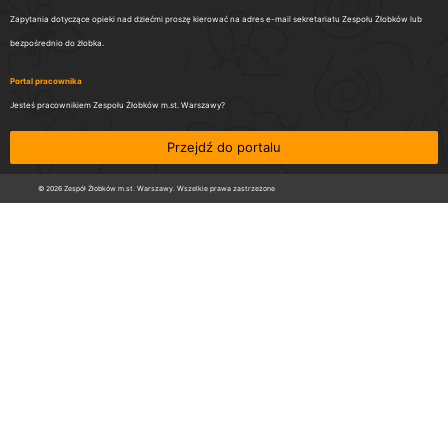
Zapytania dotyczące opieki nad dziećmi proszę kierować na adres e-mail sekretariatu Zespołu Żłobków lub
bezpośrednio do żłobka.
Portal pracownika
Jesteś pracownikiem Zespołu Żłobków m.st. Warszawy?
Przejdź do portalu
© 2026 Zespół Żłobków m.st. Warszawy. Wszelkie prawa zastrzeżone