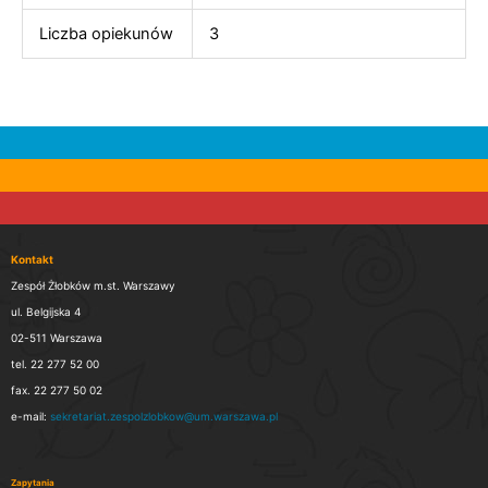
Liczba opiekunów
3
Kontakt
Zespół Żłobków m.st. Warszawy
ul. Belgijska 4
02-511 Warszawa
tel. 22 277 52 00
fax. 22 277 50 02
e-mail:
sekretariat.zespolzlobkow@um.warszawa.pl
Zapytania