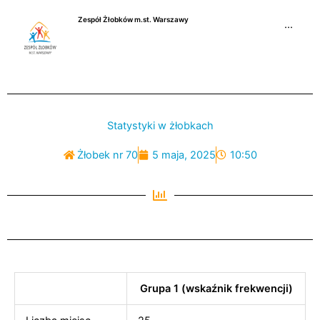
Przejdź
Zespół Żłobków m.st. Warszawy
do
···
treści
Statystyki w żłobkach
Żłobek nr 70
5 maja, 2025
10:50
Grupa 1 (wskaźnik frekwencji)