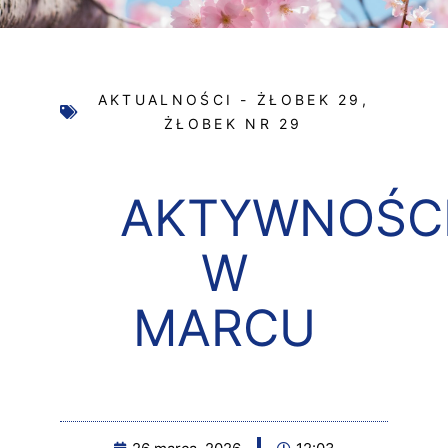
AKTUALNOŚCI - ŻŁOBEK 29
,
ŻŁOBEK NR 29
AKTYWNOŚC
W
MARCU