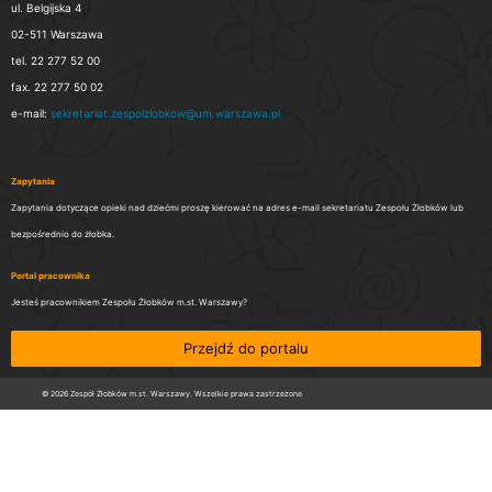
ul. Belgijska 4
02-511 Warszawa
tel. 22 277 52 00
fax. 22 277 50 02
e-mail:
sekretariat.zespolzlobkow@um.warszawa.pl
Zapytania
Zapytania dotyczące opieki nad dziećmi proszę kierować na adres e-mail sekretariatu Zespołu Żłobków lub
bezpośrednio do żłobka.
Portal pracownika
Jesteś pracownikiem Zespołu Żłobków m.st. Warszawy?
Przejdź do portalu
© 2026 Zespół Żłobków m.st. Warszawy. Wszelkie prawa zastrzeżone