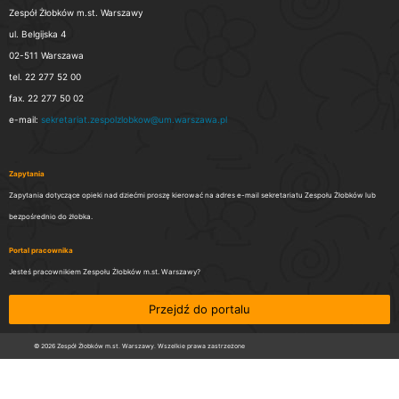
Zespół Żłobków m.st. Warszawy
ul. Belgijska 4
02-511 Warszawa
tel. 22 277 52 00
fax. 22 277 50 02
e-mail:
sekretariat.zespolzlobkow@um.warszawa.pl
Zapytania
Zapytania dotyczące opieki nad dziećmi proszę kierować na adres e-mail sekretariatu Zespołu Żłobków lub
bezpośrednio do żłobka.
Portal pracownika
Jesteś pracownikiem Zespołu Żłobków m.st. Warszawy?
Przejdź do portalu
© 2026 Zespół Żłobków m.st. Warszawy. Wszelkie prawa zastrzeżone