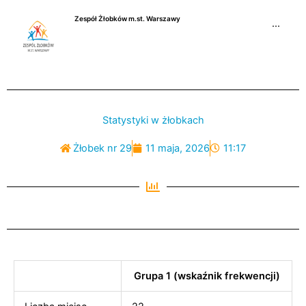
Przejdź
Zespół Żłobków m.st. Warszawy
do
···
treści
Statystyki w żłobkach
Żłobek nr 29
11 maja, 2026
11:17
Grupa 1 (wskaźnik frekwencji)