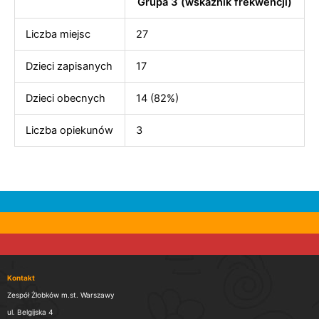
Grupa 3 (wskaźnik frekwencji)
Liczba miejsc
27
Dzieci zapisanych
17
Dzieci obecnych
14 (82%)
Liczba opiekunów
3
Kontakt
Zespół Żłobków m.st. Warszawy
ul. Belgijska 4