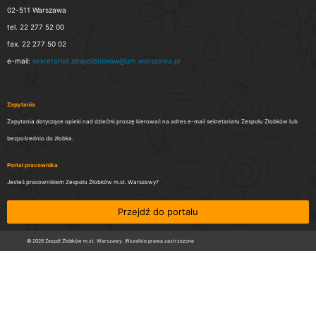
02-511 Warszawa
tel. 22 277 52 00
fax. 22 277 50 02
e-mail:
sekretariat.zespolzlobkow@um.warszawa.pl
Zapytania
Zapytania dotyczące opieki nad dziećmi proszę kierować na adres e-mail sekretariatu Zespołu Żłobków lub
bezpośrednio do żłobka.
Portal pracownika
Jesteś pracownikiem Zespołu Żłobków m.st. Warszawy?
Przejdź do portalu
© 2026 Zespół Żłobków m.st. Warszawy. Wszelkie prawa zastrzeżone