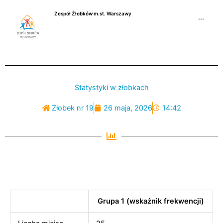
Przejdź
Zespół Żłobków m.st. Warszawy
do
···
treści
Statystyki w żłobkach
Żłobek nr 19
26 maja, 2026
14:42
Grupa 1 (wskaźnik frekwencji)