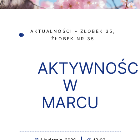
AKTUALNOŚCI - ŻŁOBEK 35
,
ŻŁOBEK NR 35
AKTYWNOŚC
W
MARCU