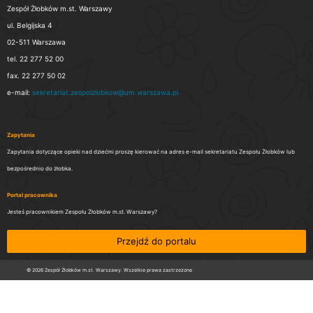
Zespół Żłobków m.st. Warszawy
ul. Belgijska 4
02-511 Warszawa
tel. 22 277 52 00
fax. 22 277 50 02
e-mail:
sekretariat.zespolzlobkow@um.warszawa.pl
Zapytania
Zapytania dotyczące opieki nad dziećmi proszę kierować na adres e-mail sekretariatu Zespołu Żłobków lub
bezpośrednio do żłobka.
Portal pracownika
Jesteś pracownikiem Zespołu Żłobków m.st. Warszawy?
Przejdź do portalu
© 2026 Zespół Żłobków m.st. Warszawy. Wszelkie prawa zastrzeżone