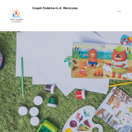
Przejdź
Zespół Żłobków m.st. Warszawy
do
···
treści