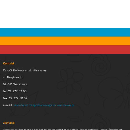
Kontakt
Zespół Żłobków m.st. Warszawy
ul. Belgijska 4
02-511 Warszawa
tel. 22 277 52 00
fax. 22 277 50 02
e-mail:
sekretariat.zespolzlobkow@um.warszawa.pl
Zapytania
Zapytania dotyczące opieki nad dziećmi proszę kierować na adres e-mail sekretariatu Zespołu Żłobków lub