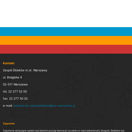
Kontakt
Zespół Żłobków m.st. Warszawy
ul. Belgijska 4
02-511 Warszawa
tel. 22 277 52 00
fax. 22 277 50 02
e-mail:
sekretariat.zespolzlobkow@um.warszawa.pl
Zapytania
Zapytania dotyczące opieki nad dziećmi proszę kierować na adres e-mail sekretariatu Zespołu Żłobków lub