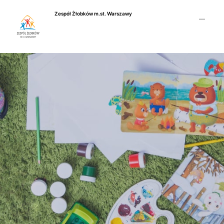
Przejdź
Zespół Żłobków m.st. Warszawy
do
···
treści