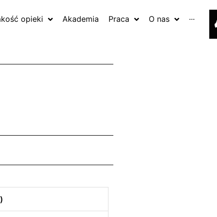
akość opieki
Akademia
Praca
O nas
···
)