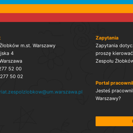
t
Zapytania
 Żłobków m.st. Warszawy
Zapytania dotyc
ijska 4
proszę kierować 
 Warszawa
Zespołu Żłobków
 277 52 00
 277 50 02
Portal pracowni
Jesteś pracowni
ariat.zespolzlobkow@um.warszawa.pl
Warszawy?