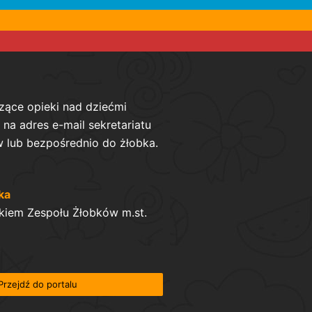
zące opieki nad dziećmi
na adres e-mail sekretariatu
 lub bezpośrednio do żłobka.
ka
kiem Zespołu Żłobków m.st.
Przejdź do portalu